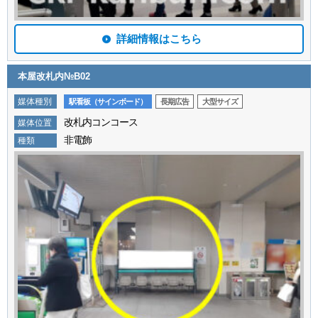
詳細情報はこちら
本屋改札内№B02
媒体種別
駅看板（サインボード）
長期広告
大型サイズ
改札内コンコース
媒体位置
非電飾
種類