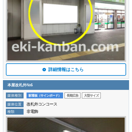
詳細情報はこちら
本屋改札外№6
媒体種別
駅看板（サインボード）
長期広告
大型サイズ
改札外コンコース
媒体位置
非電飾
種類