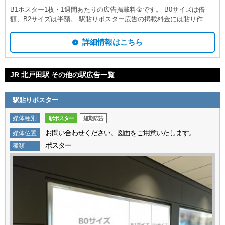
B1ポスター1枚・1週間あたりの広告掲載料金です。 B0サイズは倍
額、B2サイズは半額。 駅貼りポスター広告の掲載料金には貼り作
業、撤去作業費が含まれております。 1枚・2週間：18,800円 1枚・3
週間：28,200円 1枚・4週間：37,600円 ポスター制作費別途。 ポスタ
詳細情報はこちら
ー納品でのご掲載も承ります。事前に電鉄審査がございますので、納
品前にデザインデータをお送りください。デザイン審査へ提出いたし
ます。 スペースの空き状況や掲載までのスケジュールにつきまして
JR 北戸田駅 その他の駅広告一覧
は、随時お問い合わせください。
駅貼りポスター
媒体種別
駅ポスター
短期広告
お問い合わせください。図面をご用意いたします。
媒体位置
ポスター
種類