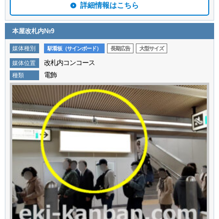
詳細情報はこちら
本屋改札内№9
媒体種別
駅看板（サインボード）
長期広告
大型サイズ
改札内コンコース
媒体位置
電飾
種類