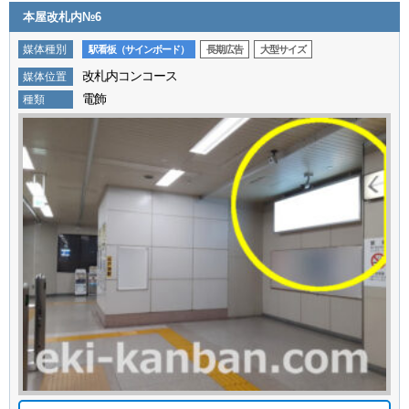
本屋改札内№6
媒体種別
駅看板（サインボード）
長期広告
大型サイズ
改札内コンコース
媒体位置
電飾
種類