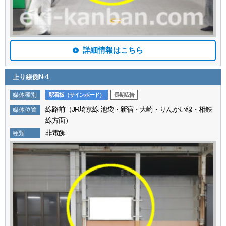
詳細情報はこちら
上り線側№1
媒体種別
駅看板（サインボード）
長期広告
線路前（JR埼京線 池袋・新宿・大崎・りんかい線・相鉄
媒体位置
線方面）
非電飾
種類