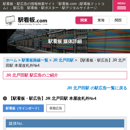
駅看板・駅広告の情報検索サイト「駅看板.com（駅看板ドットコ
MENU
ム）」駅広告 駅看板・駅ポスター・駅デジタルサイネージ
関東
東海
関西
駅看板 媒体詳細
ホーム
>
駅看板路線一覧
>
JR 北戸田駅
> 【駅看板・駅広告】JR 北戸
田駅 本屋改札外№4
JR 北戸田駅 駅広告のご紹介
JR 北戸田駅 の駅広告一覧に戻る
【駅看板・駅広告】JR 北戸田駅 本屋改札外№4
駅看板（サインボード）
長期広告
媒体No.