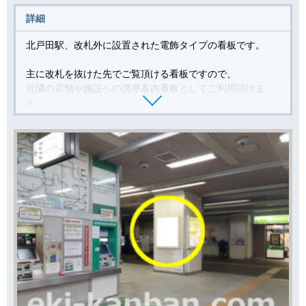
詳細
北戸田駅、改札外に設置された電飾タイプの看板です。
主に改札を抜けた先でご覧頂ける看板ですので、
近隣の店舗や施設への誘導案内看板としてご利用頂けま
す。
■ 北戸田駅で広告をお探しのお客様へ
北戸田駅で使える広告資料をご用意します。駅看板.comス
タッフへ「北戸田駅の広告を検討している」とお伝えくだ
されば、専属担当営業より北戸田駅の広告資料をメールで
お送りいたします。資料請求や広告のご相談は無料ですの
でお気軽にお声かけください。