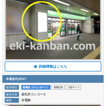
詳細情報はこちら
本屋改札外№7
媒体種別
駅看板（サインボード）
長期広告
大型サイズ
改札外コンコース
媒体位置
非電飾
種類