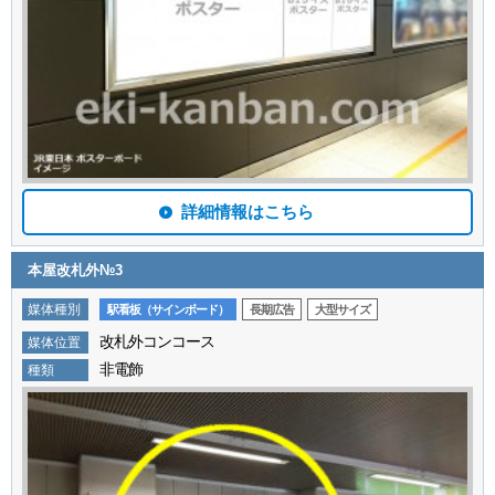
詳細情報はこちら
本屋改札外№3
媒体種別
駅看板（サインボード）
長期広告
大型サイズ
改札外コンコース
媒体位置
非電飾
種類