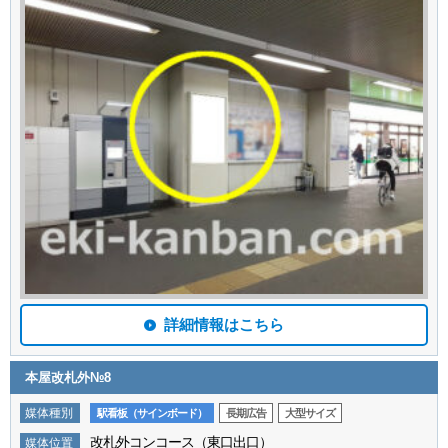
詳細情報はこちら
本屋改札外№8
媒体種別
駅看板（サインボード）
長期広告
大型サイズ
改札外コンコース（東口出口）
媒体位置