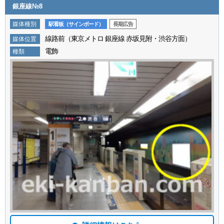
銀座線№8
媒体種別
駅看板（サインボード）
長期広告
線路前（東京メトロ 銀座線 赤坂見附・渋谷方面）
媒体位置
電飾
種類