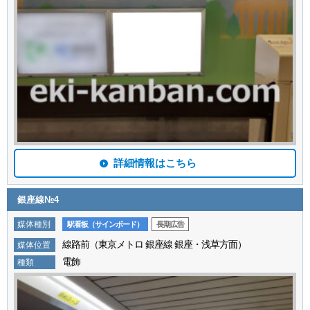
詳細情報はこちら
銀座線№4
媒体種別
駅看板（サインボード）
長期広告
線路前（東京メトロ 銀座線 銀座・浅草方面）
媒体位置
電飾
種類