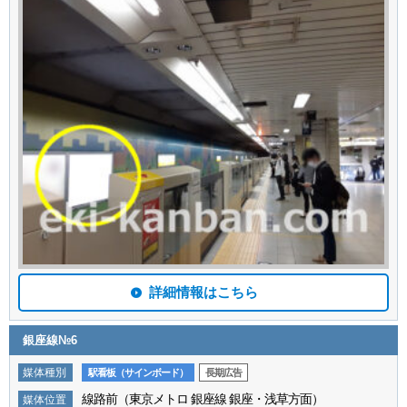
詳細情報はこちら
銀座線№6
媒体種別
駅看板（サインボード）
長期広告
線路前（東京メトロ 銀座線 銀座・浅草方面）
媒体位置