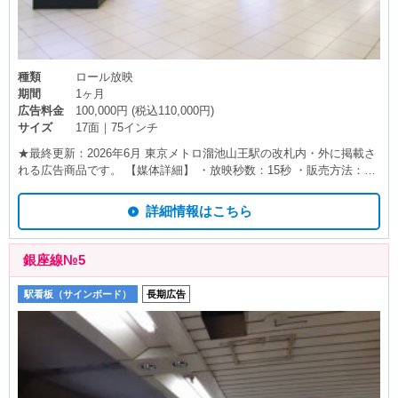
種類
ロール放映
期間
1ヶ月
広告料金
100,000円 (税込110,000円)
サイズ
17面｜75インチ
★最終更新：2026年6月 東京メトロ溜池山王駅の改札内・外に掲載さ
れる広告商品です。 【媒体詳細】 ・放映秒数：15秒 ・販売方法：ロ
ール販売（6分間隔で15秒CM放映） ・掲載開始：1日 ・掲載期間：1
ヶ月 ・放映時間：5時～24時（19時間） ・音声出力：なし ・備考：
詳細情報はこちら
特殊な放映パターンは別途費用がかかる場合がございます。 ※商品仕
様が変更される場合がございます。予めご了承下さい。 ※最新の空き
状況や詳細情報は駅看板.comスタッフまでお問い合わせください。
銀座線№5
駅看板（サインボード）
長期広告