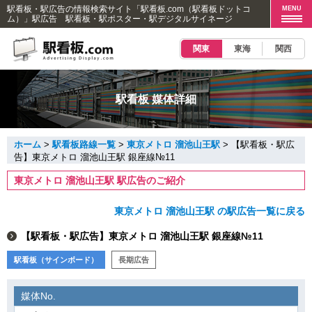
駅看板・駅広告の情報検索サイト「駅看板.com（駅看板ドットコ
MENU
ム）」駅広告 駅看板・駅ポスター・駅デジタルサイネージ
関東
東海
関西
駅看板 媒体詳細
ホーム
>
駅看板路線一覧
>
東京メトロ 溜池山王駅
> 【駅看板・駅広
告】東京メトロ 溜池山王駅 銀座線№11
東京メトロ 溜池山王駅 駅広告のご紹介
東京メトロ 溜池山王駅 の駅広告一覧に戻る
【駅看板・駅広告】東京メトロ 溜池山王駅 銀座線№11
駅看板（サインボード）
長期広告
媒体No.