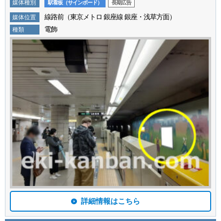
媒体種別
駅看板（サインボード）
長期広告
線路前（東京メトロ 銀座線 銀座・浅草方面）
媒体位置
電飾
種類
詳細情報はこちら