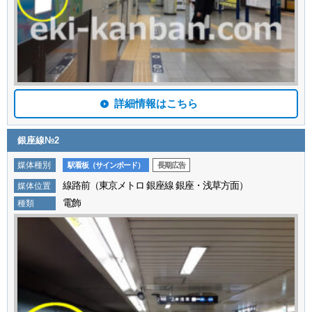
詳細情報はこちら
銀座線№2
媒体種別
駅看板（サインボード）
長期広告
線路前（東京メトロ 銀座線 銀座・浅草方面）
媒体位置
電飾
種類