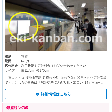
種類
電飾
期間
6ヶ月
広告料金
利用状況や広告料金はお問い合わせください
サイズ
縦117cm×横170cm
「東京メトロ 溜池山王駅 銀座線№5」は線路前に設置された広告看板
です。こちらの看板は「溜池交差点方面改札・出口9～14」方面へ向
かうエスカレーター近くにございます。 主にホームにて銀座・浅草方
面の電車をお待ちの方やホーム上を移動される方に見てもらえます。
詳細情報はこちら
駅看板広告は電車待ちの時間を利用し広告を見てもらえるため、駅広
告メディアの中でも比較的長い時間 広告を見てもらえることができま
す。また通勤や通学等で日常的に東京メトロ 溜池山王駅を利用する方
銀座線№705
には広告掲載期間中 繰り返しご覧いただけます。 東京メトロ 銀座線