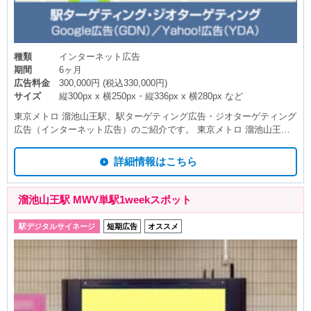
種類
インターネット広告
期間
6ヶ月
広告料金
300,000円 (税込330,000円)
サイズ
縦300px x 横250px・縦336px x 横280px など
東京メトロ 溜池山王駅、駅ターゲティング広告・ジオターゲティング
広告（インターネット広告）のご紹介です。 東京メトロ 溜池山王駅
を中心に、ご指定の半径（km）を対象に、パソコンやスマートフォン
を閲覧している方に向けて配信できるディスプレイ（バナー）広告で
詳細情報はこちら
す。 Googleと提携しているサイトやアプリ または Yahoo!JAPANや
提携サイトの広告枠に配信できるディスプレイ（バナー広告）で、駅
利用者や電車利用者、指定半径内を移動している方や、勤務・居住し
溜池山王駅 MWV単駅1weekスポット
ている方に向けて企業や製品・サービスなどを訴求できます。 広告の
配信対象は半径（km）に加え、年齢・性別・興味関心や検索キーワー
駅デジタルサイネージ
短期広告
オススメ
ドなどのセグメントを指定でき、また、広告は表示されるだけであれ
ば「無料」で、クリックされて初めて課金される「クリック課金」と
なっており、費用対効果に優れた媒体として人気です。 駅ターゲティ
ング広告・ジオターゲティング広告（インターネット広告）は6ヶ月
や12ヶ月の広告スパンで利用される駅広告で、月額の広告料金は他の
駅広告と比較してリーズナブルに設定されています。 駅ターゲティン