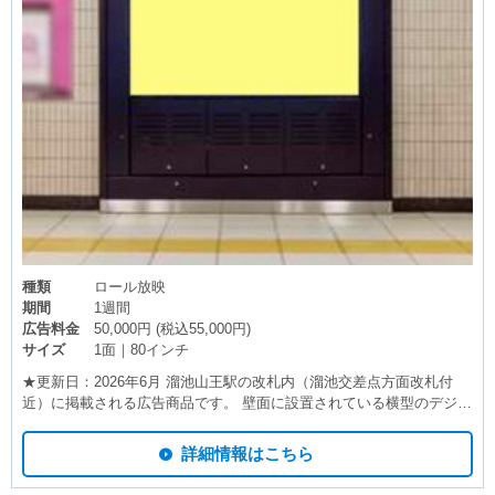
グ広告・ジオターゲティング広告（インターネット広告）は長期的に
（また継続的に）広告掲載をお考えのお客様にオススメしている広告
商品です。 東京メトロ 溜池山王駅の駅広告の利用状況はスタッフま
でお問い合わせください。この広告はもちろんですが、他にもいい広
告がありましたら併せてご案内申し上げます。
種類
ロール放映
期間
1週間
広告料金
50,000円 (税込55,000円)
サイズ
1面｜80インチ
★更新日：2026年6月 溜池山王駅の改札内（溜池交差点方面改札付
近）に掲載される広告商品です。 壁面に設置されている横型のデジタ
ルサイネージです。 各駅限定4枠のため1分に1回という高頻度でCM
を放映することが可能です。 動画・静止画どちらも対応しているため
詳細情報はこちら
多彩な表現が可能で、駅周辺施設への誘導や、キャンペーン・イベン
ト告知にオススメです。 【媒体詳細】 ・放映秒数：15秒 ・販売方