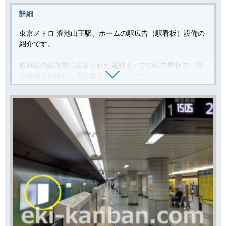
詳細
東京メトロ 溜池山王駅、ホームの駅広告（駅看板）設備の
紹介です。
銀座線の線路前に設置された電飾タイプの広告看板で、待
ち時間を利用した広告宣伝を行ないます。
視界に入る時間が長く、より内容を理解して頂く事を目的
とした広告展開に向いております。
ホーム看板は電車待ち時間を利用し、比較的長い時間を視
界に入れる事が出来ますので、より深い理解を得たい広告
や企業広告、商品サービス周知などに適したロケーション
です。
東京メトロ 銀座線 溜池山王駅は、南北線及び千代田線・丸
ノ内線（南北線ホーム経由）への乗り換え駅でもありま
す。銀座線利用者のほか、乗り換え利用の方にも広告を見
てもらえます。
溜池山王駅の利用者を対象とした企業告知や商品・サービ
ス周知、施設・店舗案内などにお役立てください。