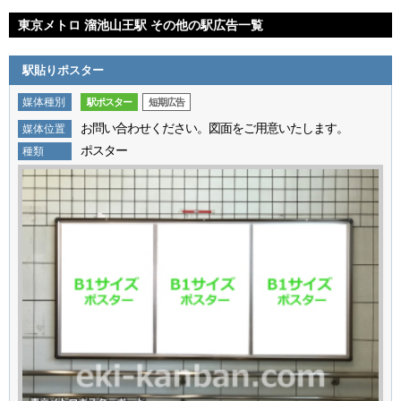
法：ロール販売（1分間隔で15秒CM放映） ・掲載開始：月曜 ・掲載
東京メトロ 溜池山王駅 その他の駅広告一覧
期間：1週間 ・放映時間：5時～24時（19時間） ・音声出力：なし ・
備考：特殊な放映パターンは別途費用がかかる場合がございます。時
間帯別、日別での放映内容の変更可 ※商品仕様が変更される場合がご
駅貼りポスター
ざいます。予めご了承下さい。 ※最新の空き状況や詳細情報は駅看
板.comスタッフまでお問い合わせください。
媒体種別
駅ポスター
短期広告
お問い合わせください。図面をご用意いたします。
媒体位置
ポスター
種類