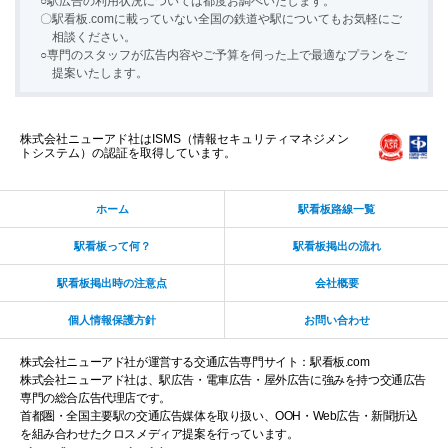
○駅広告の利用状況については都度お調べいたします。
〇駅看板.comに載っていない全国の鉄道や駅についてもお気軽にご
相談ください。
○専門のスタッフが広告内容やご予算を伺った上で最適なプランをご
提案いたします。
株式会社ニューアド社はISMS（情報セキュリティマネジメン
トシステム）の認証を取得しています。
ホーム
駅看板路線一覧
駅看板って何？
駅看板掲出の流れ
駅看板掲出時の注意点
会社概要
個人情報保護方針
お問い合わせ
株式会社ニューアド社が運営する交通広告専門サイト：駅看板.com
株式会社ニューアド社は、駅広告・電車広告・屋外広告に強みを持つ交通広告
専門の総合広告代理店です。
首都圏・全国主要駅の交通広告媒体を取り扱い、OOH・Web広告・新聞折込
広告を出したい駅をお伝えください（相談無料）
を組み合わせたクロスメディア提案を行っています。