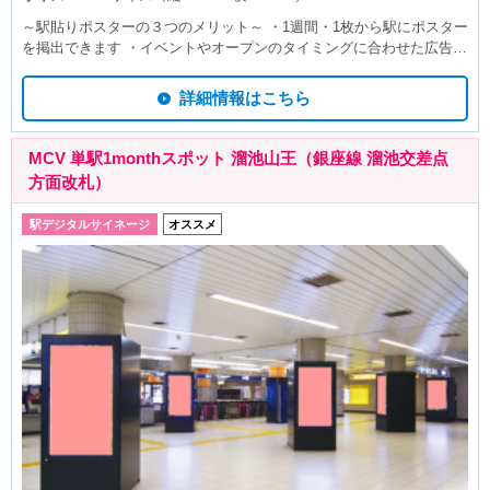
～駅貼りポスターの３つのメリット～ ・1週間・1枚から駅にポスター
を掲出できます ・イベントやオープンのタイミングに合わせた広告掲
載に適しています ・駅をご利用の方々を対象に広告周知します 記載
料金はB1ポスター1枚・1週間あたりの広告料金です。 〇B0サイズは
詳細情報はこちら
B1サイズの倍額 〇B2サイズはB1サイズの半額 にてご利用いただけま
す。 ※駅貼りポスター広告の掲出料金には貼り作業、撤去作業費が含
まれております。 ※ポスター制作費別途。 ポスター納品でのご掲載
MCV 単駅1monthスポット 溜池山王（銀座線 溜池交差点
も承りますが、事前に電鉄審査がございます。納品前にデザインデー
方面改札）
タをお送りください。デザイン審査へ提出いたします。 ※スペースの
空き状況や掲載までのスケジュールにつきましては、随時お問い合わ
駅デジタルサイネージ
オススメ
せください。