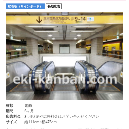
溜池山王駅は、南北線及び千代田線・丸ノ内線（南北線ホーム経由）
駅看板（サインボード）
長期広告
への乗り換え駅でもあります。銀座線利用者のほか、乗り換え利用の
方にも広告を見てもらえます。 溜池山王駅の利用者を対象とした企業
告知や商品・サービス周知、施設・店舗案内などにお役立てくださ
い。 駅看板は6ヶ月や12ヶ月の広告スパンで利用される駅広告で、月
額の広告コストが他の駅広告と比べて価格が抑えられております。 駅
看板は駅構内で長期的に（また継続的に）広告掲載をお考えのお客様
にオススメしている広告商品です。 東京メトロ 溜池山王駅の駅看板
の利用状況はスタッフまでお問い合わせください。この看板はもちろ
んですが、他にもいい広告看板が空いていれば合わせてご案内差し上
げます。
種類
電飾
期間
6ヶ月
広告料金
利用状況や広告料金はお問い合わせください
サイズ
縦111cm×横476cm