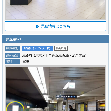
詳細情報はこちら
銀座線№1
媒体種別
駅看板（サインボード）
長期広告
線路前（東京メトロ 銀座線 銀座・浅草方面）
媒体位置
電飾
種類