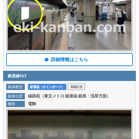
詳細情報はこちら
銀座線№3
媒体種別
駅看板（サインボード）
長期広告
線路前（東京メトロ 銀座線 銀座・浅草方面）
媒体位置
電飾
種類