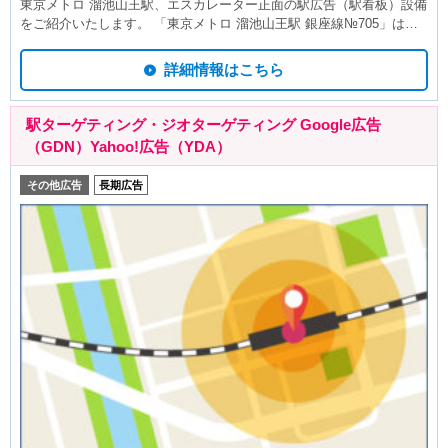
東京メトロ 溜池山王駅、エスカレーター正面の駅広告（駅看板）設備
をご紹介いたします。 「東京メトロ 溜池山王駅 銀座線№705」は東
京メトロ 銀座線ホーム上、エスカレーター正面に設置されています。
溜池山王駅で下車し、溜池交差点方面改札および出口9～14方面へ向
詳細情報はこちら
かう方に見ていただけます。 エスカレーター正面に設置された駅
看板は駅利用者の移動中に自然と見てもらえ、東京メトロ 溜池山王駅
の周辺にある店舗施設の紹介や道案内に利用されています。 溜池山王
駅ターゲティング・ジオターゲティング Google広告
駅の利用者を対象とした企業告知や商品・サービス周知、施設・店舗
（GDN）Yahoo!広告（YDA）
案内などにお役立てください。 駅看板は6ヶ月や12ヶ月の広告スパン
で利用される駅広告で、月額の広告コストが他の駅広告と比べて価格
その他広告
長期広告
が抑えられております。 駅看板は駅構内で長期的に（また継続的に）
広告掲載をお考えのお客様にオススメしている広告商品です。 東京メ
トロ 溜池山王駅の駅看板の利用状況はスタッフまでお問い合わせくだ
さい。この看板はもちろんですが、他にもいい広告看板が空いていれ
ば合わせてご案内差し上げます。