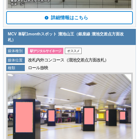
詳細情報はこちら
MCV 単駅1monthスポット 溜池山王（銀座線 溜池交差点方面改
札）
媒体種別
駅デジタルサイネージ
オススメ
改札内外コンコース（溜池交差点方面改札）
媒体位置
ロール放映
種類