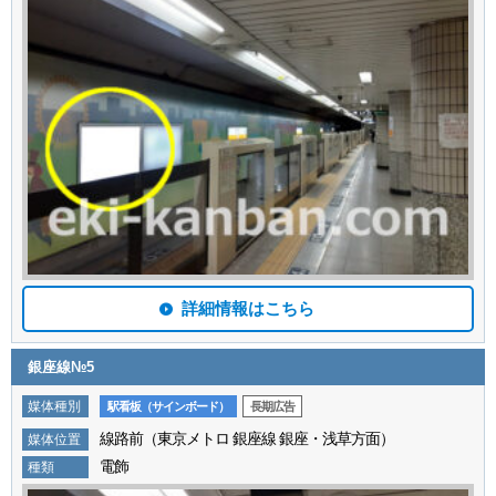
詳細情報はこちら
銀座線№5
媒体種別
駅看板（サインボード）
長期広告
線路前（東京メトロ 銀座線 銀座・浅草方面）
媒体位置
電飾
種類