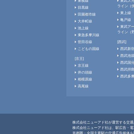
東横線
東武ス
ライン（
目黒線
東上線
田園都市線
亀戸線
大井町線
東武ア
池上線
ライン（
東急多摩川線
世田谷線
[西武]
こどもの国線
西武新
西武池
[京王]
西武国
京王線
西武拝
井の頭線
西武多
相模原線
高尾線
株式会社ニューアド社が運営する交通広
株式会社ニューアド社は、駅広告・電
首都圏・全国主要駅の交通広告媒体を