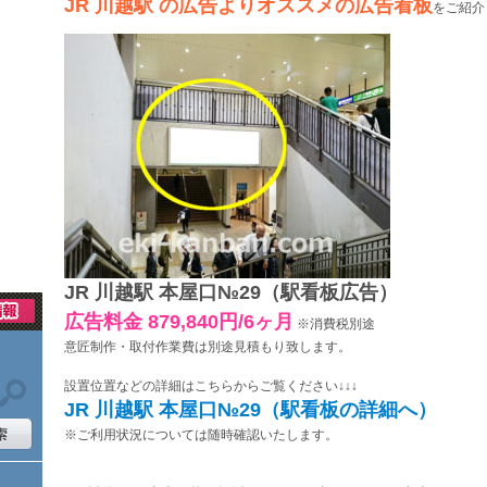
JR 川越駅 の広告よりオススメの広告看板
をご紹介
JR 川越駅 本屋口№29（駅看板広告）
広告料金 879,840円/6ヶ月
※消費税別途
意匠制作・取付作業費は別途見積もり致します。
設置位置などの詳細はこちらからご覧ください↓↓↓
JR 川越駅 本屋口№29（駅看板の詳細へ）
※ご利用状況については随時確認いたします。