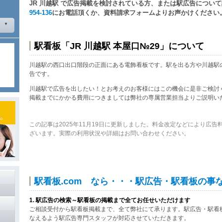
JR 川越駅 で広告掲載を検討されている方、または駅広告につい
954-136
にお電話頂くか、資料請求フォームよりお声かけください
駅看板「JR 川越駅 本屋口№29」について
川越駅の西口出口階段の正面にある電飾看板です。駅を出る方や川越駅
告です。
川越駅で広告を出したい！とお考えのお客様にはこの機会に是非ご検討
掲載までにかかる費用につきましては弊社の専属営業担当よりご説明い
この記事は2025年11月19日に更新しました。料金改定などにより広
ざいます。実際の利用状況や詳細はお問い合わせください。
駅看板.com なら・・・駅広告・駅看板の事
1. 駅広告の検索～駅看板の掲載まで全てお任せいただけます
ご相談受付から駅看板掲載まで、全て弊社にて承ります。駅広告・駅看
なえるよう駅広告専門スタッフが対応させていただきます。