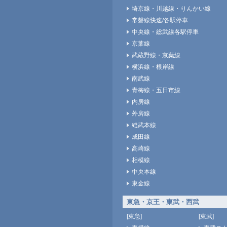
埼京線・川越線・りんかい線
常磐線快速/各駅停車
中央線・総武線各駅停車
京葉線
武蔵野線・京葉線
横浜線・根岸線
南武線
青梅線・五日市線
内房線
外房線
総武本線
成田線
高崎線
相模線
中央本線
東金線
東急・京王・東武・西武
[東急]
[東武]