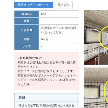
駅看板（サインボード）
長期広告
媒体No.
№5
種類
-
利用状況や広告料金はお問
広告料金
い合わせください
期間
6ヶ月
サイズ
-
○初回費用について
駅看板は広告料金の他に画面制作費・施工費
等がかかります。
費用については別途お見積もりいたします。
駅看板以外の駅ポスターやデジタルサイネー
ジ広告、その他駅広告についてはお問い合わ
せください。
詳細
横浜市営地下鉄 戸塚駅の駅構内にある駅看