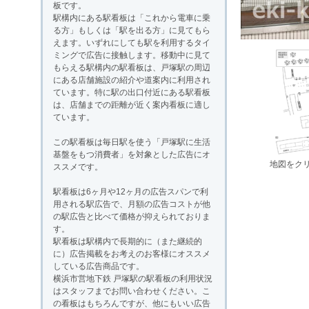
板です。
駅構内にある駅看板は「これから電車に乗
る方」もしくは「駅を出る方」に見てもら
えます。いずれにしても駅を利用するタイ
ミングで広告に接触します。移動中に見て
もらえる駅構内の駅看板は、戸塚駅の周辺
にある店舗施設の紹介や道案内に利用され
ています。特に駅の出口付近にある駅看板
は、店舗までの距離が近く案内看板に適し
ています。
この駅看板は毎日駅を使う「戸塚駅に生活
基盤をもつ消費者」を対象とした広告にオ
地図をク
ススメです。
駅看板は6ヶ月や12ヶ月の広告スパンで利
用される駅広告で、月額の広告コストが他
の駅広告と比べて価格が抑えられておりま
す。
駅看板は駅構内で長期的に（また継続的
に）広告掲載をお考えのお客様にオススメ
している広告商品です。
横浜市営地下鉄 戸塚駅の駅看板の利用状況
はスタッフまでお問い合わせください。こ
の看板はもちろんですが、他にもいい広告