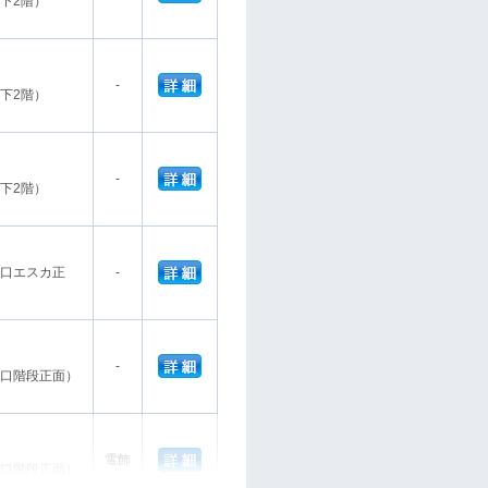
下2階）
-
下2階）
-
下2階）
口エスカ正
-
-
口階段正面）
電飾
口階段正面）