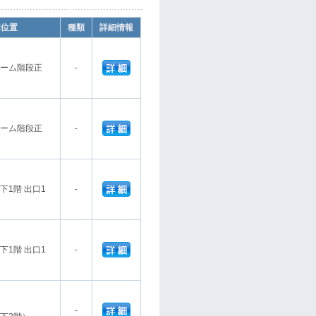
体位置
種類
詳細情報
ーム階段正
-
ーム階段正
-
1階 出口1
-
1階 出口1
-
-