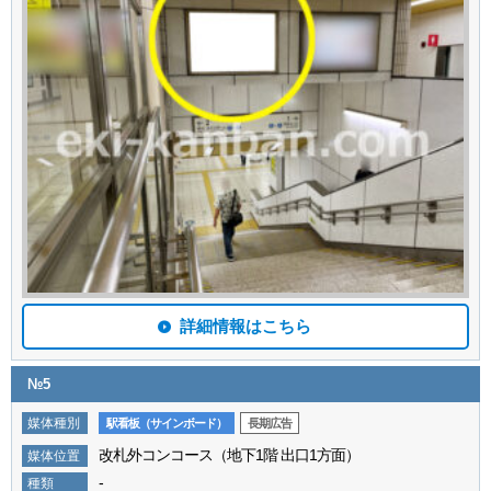
詳細情報はこちら
№5
媒体種別
駅看板（サインボード）
長期広告
改札外コンコース（地下1階 出口1方面）
媒体位置
-
種類