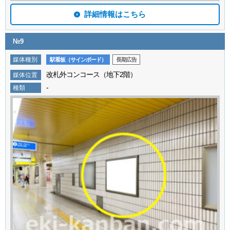
詳細情報はこちら
№9
媒体種別
駅看板（サインボード）
長期広告
改札外コンコース（地下2階）
媒体位置
-
種類