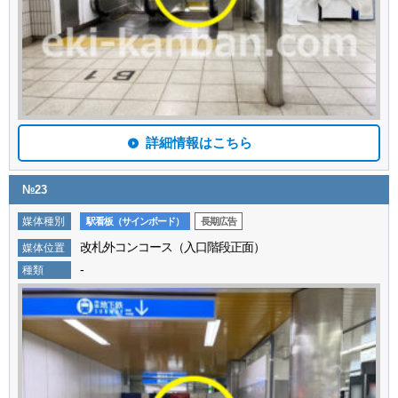
詳細情報はこちら
№23
媒体種別
駅看板（サインボード）
長期広告
改札外コンコース（入口階段正面）
媒体位置
-
種類