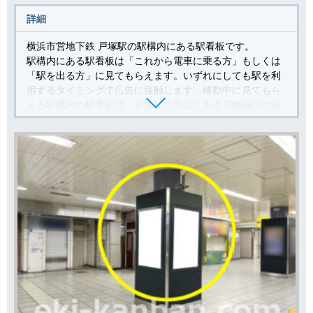
詳細
横浜市営地下鉄 戸塚駅の駅構内にある駅看板です。
駅構内にある駅看板は「これから電車に乗る方」もしくは
「駅を出る方」に見てもらえます。いずれにしても駅を利
用するタイミングで広告に接触します。移動中に見てもら
える駅構内の駅看板は、戸塚駅の周辺にある店舗施設の紹
介や道案内に利用されています。特に駅の出口付近にある
駅看板は、店舗までの距離が近く案内看板に適していま
す。
この駅看板は毎日駅を使う「戸塚駅に生活基盤をもつ消費
者」を対象とした広告にオススメです。
駅看板は6ヶ月や12ヶ月の広告スパンで利用される駅広告
で、月額の広告コストが他の駅広告と比べて価格が抑えら
れております。
駅看板は駅構内で長期的に（また継続的に）広告掲載をお
考えのお客様にオススメしている広告商品です。
横浜市営地下鉄 戸塚駅の駅看板の利用状況はスタッフまで
お問い合わせください。この看板はもちろんですが、他に