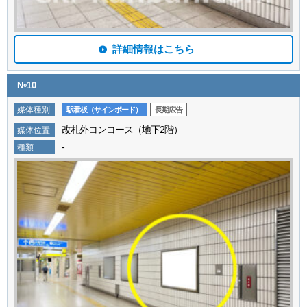
詳細情報はこちら
№10
媒体種別
駅看板（サインボード）
長期広告
改札外コンコース（地下2階）
媒体位置
-
種類