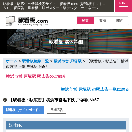
駅看板・駅広告の情報検索サイト「駅看板.com（駅看板ドットコ
MENU
ム）」駅広告 駅看板・駅ポスター・駅デジタルサイネージ
関東
東海
関西
駅看板 媒体詳細
ホーム
>
駅看板路線一覧
>
横浜市営 戸塚駅
> 【駅看板・駅広告】横浜
市営地下鉄 戸塚駅 №57
横浜市営 戸塚駅 駅広告のご紹介
横浜市営 戸塚駅 の駅広告一覧に戻る
【駅看板・駅広告】横浜市営地下鉄 戸塚駅 №57
駅看板（サインボード）
長期広告
媒体No.