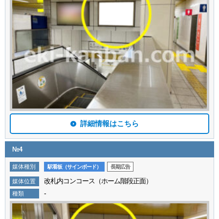
詳細情報はこちら
№4
媒体種別
駅看板（サインボード）
長期広告
改札内コンコース（ホーム階段正面）
媒体位置
-
種類