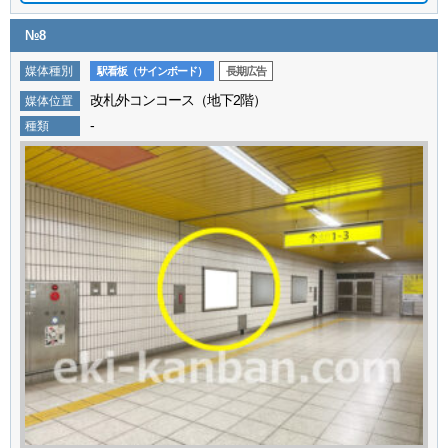
№8
媒体種別
駅看板（サインボード）
長期広告
改札外コンコース（地下2階）
媒体位置
-
種類