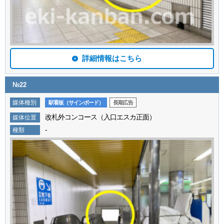
詳細情報はこちら
№22
媒体種別
駅看板（サインボード）
長期広告
改札外コンコース（入口エスカ正面）
媒体位置
-
種類