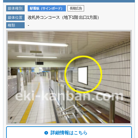
媒体種別
駅看板（サインボード）
長期広告
改札外コンコース（地下1階 出口1方面）
媒体位置
-
種類
詳細情報はこちら